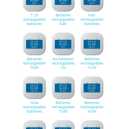
7. 2v
Batteries
9.6v
rechargeables
rechargeables
rechargeables
batteries
8.4V
batteries
Batteries
les batteries
Batteries
rechargeables
rechargeables
rechargeables
10.8V
12v
13.2V
14.4v
Batteries
Batteries
rechargeables
rechargeables
rechargeables
batteries
15.6V
16.8V