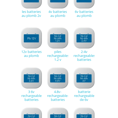
les batteries
4v batteries
6v batteries
au plomb 2v
au plomb
au plomb
12v batteries
piles
2-4v
au plomb
rechargeables
rechargeables
1.2 v
batteries
3 6v
4.8v-
batterie
rechargeable
rechargeable-
rechargeable
batteries
batteries
de 6v