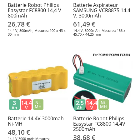
Batterie Robot Philips
Batterie Aspirateur
Easystar FC8800 14,4 V
SAMSUNG VCR8875 14.4
800mAh
V, 3000mAh
26,78 €
61,49 €
14.4 V, 800mAh; Mesures: 100 x 43 x
14.4 V, 3000mAh; Mesures: 136 x
30 mm
45.70 x 44.25 mm
3
14.4
2.5
14.4
Ni-
Ni-
MH
MH
Ah
V
Ah
V
Batterie 14.4V 3000mah
Batterie Robot Philips
Ni-MH
Easystar FC8800 14,4V
2500mAh
48,10 €
38,68 €
14,4 V 3000 mAh;Mesures: