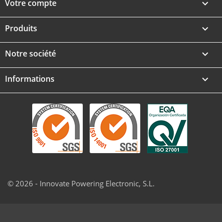
Votre compte

Produits

Notre société

Informations
keyboard_arrow_down
© 2026 - Innovate Powering Electronic, S.L.