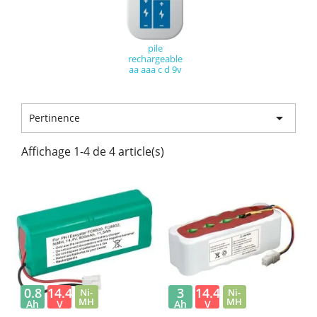
pile
rechargeable
aa aaa c d 9v

Pertinence
Affichage 1-4 de 4 article(s)
0.8
14.4
3
14.4
Ni-
Ni-
MH
MH
Ah
V
Ah
V