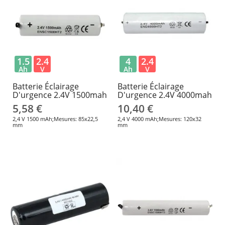
1.5
2.4
4
2.4
Ah
V
Ah
V
Batterie Éclairage
Batterie Éclairage
D'urgence 2.4V 1500mah
D'urgence 2.4V 4000mah
5,58 €
10,40 €
2,4 V 1500 mAh;Mesures: 85x22,5
2,4 V 4000 mAh;Mesures: 120x32
mm
mm