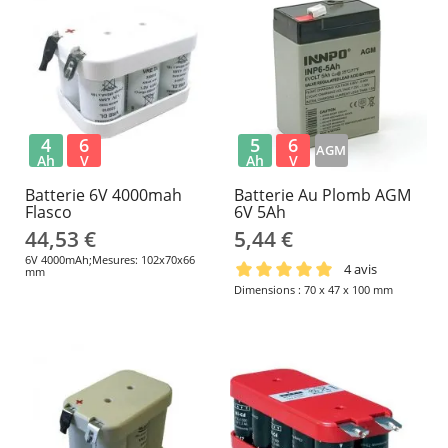
4
6
5
6
AGM
Ah
V
Ah
V
Batterie 6V 4000mah
Batterie Au Plomb AGM
Flasco
6V 5Ah
44,53 €
5,44 €
6V 4000mAh;Mesures: 102x70x66
4 avis
mm
Dimensions : 70 x 47 x 100 mm