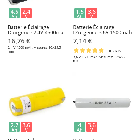
4.5
2.4
1.5
3.6
Ah
V
Ah
V
Batterie Éclairage
Batterie Éclairage
D'urgence 2.4V 4500mah
D'urgence 3.6V 1500mah
16,76 €
7,14 €
2,4 V 4500 mAh;Mesures: 97x25,5
un avis
mm
3,6 V 1500 mAh;Mesures: 128x22
mm
2.2
3.6
4
3.6
Ah
V
Ah
V