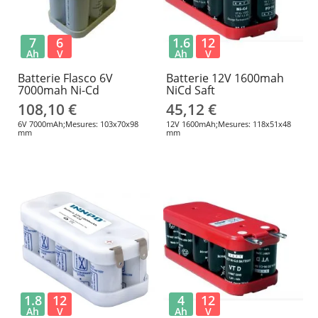
7
6
1.6
12
Ah
V
Ah
V
Batterie Flasco 6V
Batterie 12V 1600mah
7000mah Ni-Cd
NiCd Saft
108,10 €
45,12 €
6V 7000mAh;Mesures: 103x70x98
12V 1600mAh;Mesures: 118x51x48
mm
mm
1.8
12
4
12
Ah
V
Ah
V