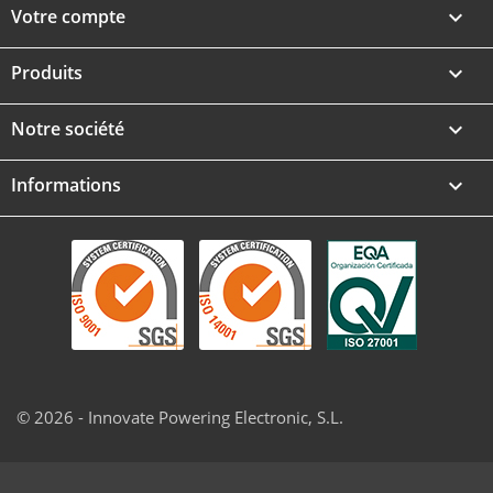
Votre compte

Produits

Notre société

Informations
keyboard_arrow_down
© 2026 - Innovate Powering Electronic, S.L.