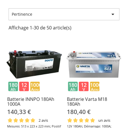

Pertinence
Affichage 1-30 de 50 article(s)
180
12
1000
180
12
1000
Ah
V
A
Ah
V
A
(EN)
(EN)
Batterie INNPO 180Ah
Batterie Varta M18
1000A
180Ah
140,33 €
180,40 €
2 avis
un avis
Mesures: 513 x 223 x 223 mm; Positif
12V 180Ah; Démarrage: 1000A;