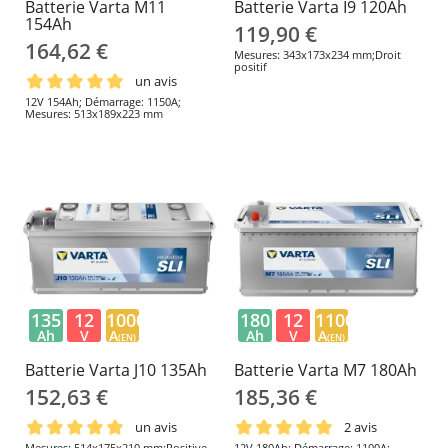
Batterie Varta M11
Batterie Varta I9 120Ah
154Ah
119,90 €
164,62 €
Mesures: 343x173x234 mm;Droit
positif
un avis
12V 154Ah; Démarrage: 1150A;
Mesures: 513x189x223 mm
135
12
1000
180
12
1100
Ah
V
A
Ah
V
A
(EN)
(EN)
Batterie Varta J10 135Ah
Batterie Varta M7 180Ah
152,63 €
185,36 €
un avis
2 avis
Mesures: 514x175x210 mm;Positive
12V 180Ah; Démarrage: 1100A;