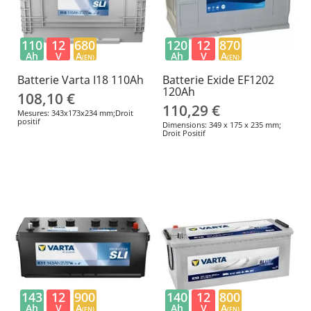
110
12
680
120
12
870
Ah
V
A
Ah
V
A
(EN)
(EN)
Batterie Varta I18 110Ah
Batterie Exide EF1202
120Ah
108,10 €
110,29 €
Mesures: 343x173x234 mm;Droit
positif
Dimensions: 349 x 175 x 235 mm;
Droit Positif
143
12
900
140
12
800
Ah
V
A
Ah
V
A
(EN)
(EN)