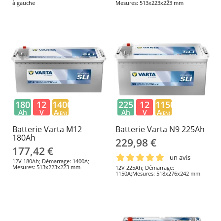
à gauche
Mesures: 513x223x223 mm
180
12
1400
225
12
1150
Ah
V
A
Ah
V
A
(EN)
(EN)
Batterie Varta M12
Batterie Varta N9 225Ah
180Ah
229,98 €
177,42 €
un avis
12V 180Ah; Démarrage: 1400A;
Mesures: 513x223x223 mm
12V 225Ah; Démarrage:
1150A;Mesures: 518x276x242 mm