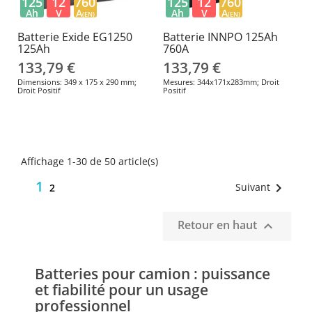
125
12
760
125
12
760
Ah
V
A
Ah
V
A
(EN)
(EN)
Batterie Exide EG1250
Batterie INNPO 125Ah
125Ah
760A
133,79 €
133,79 €
Dimensions: 349 x 175 x 290 mm;
Mesures: 344x171x283mm; Droit
Droit Positif
Positif
Affichage 1-30 de 50 article(s)
1

Suivant
2
Retour en haut

Batteries pour camion : puissance
et fiabilité pour un usage
professionnel