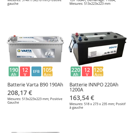
gauche
Mesures: 513x223x223 mm
190
12
1050
220
12
1200
EFB
Ah
V
A
Ah
V
A
(EN)
(EN)
Batterie Varta B90 190Ah
Batterie INNPO 220Ah
1200A
208,17 €
163,54 €
Mesures: 513x223x223 mm; Positive
Gauche
Mesures: 518 x 273 x 235 mm; Positif
à gauche