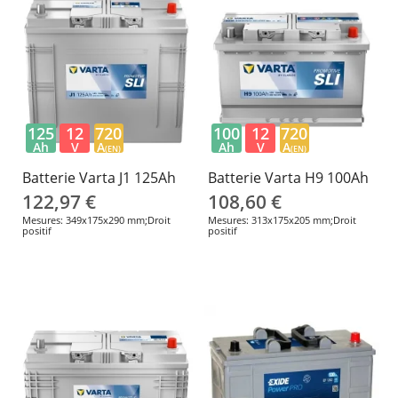
125
12
720
100
12
720
Ah
V
A
Ah
V
A
(EN)
(EN)
Batterie Varta J1 125Ah
Batterie Varta H9 100Ah
122,97 €
108,60 €
Mesures: 349x175x290 mm;Droit
Mesures: 313x175x205 mm;Droit
positif
positif