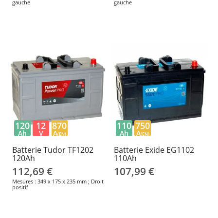
gauche
gauche
120
12
870
110
750
Ah
V
A
Ah
A
(EN)
(EN)
Batterie Tudor TF1202
Batterie Exide EG1102
120Ah
110Ah
112,69 €
107,99 €
Mesures : 349 x 175 x 235 mm ; Droit
positif