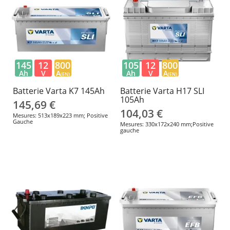
145
12
800
105
12
800
Ah
V
A
Ah
V
A
(EN)
(EN)
Batterie Varta K7 145Ah
Batterie Varta H17 SLI
105Ah
145,69 €
104,03 €
Mesures: 513x189x223 mm; Positive
Gauche
Mesures: 330x172x240 mm;Positive
gauche