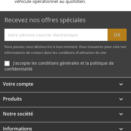
véhicule opérationnel au quotidien.
Recevez nos offres spéciales
Vous pouvez vous désinscrire à tout moment. Vous trouverez pour cela nos
informations de contact dans les conditions d'utilisation du site.
J'accepte les conditions générales et la politique de
confidentialité
Votre compte

Produits

Notre société

Informations
keyboard_arrow_down