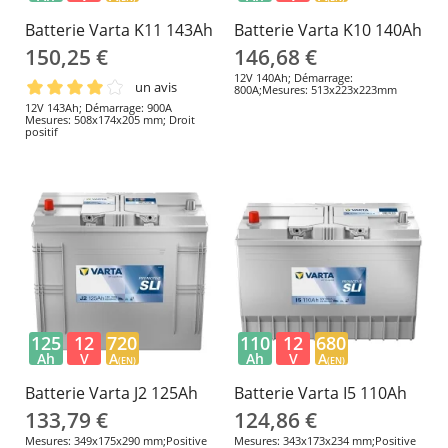
Batterie Varta K11 143Ah
Batterie Varta K10 140Ah
150,25 €
146,68 €
12V 140Ah; Démarrage:
un avis
800A;Mesures: 513x223x223mm
12V 143Ah; Démarrage: 900A
Mesures: 508x174x205 mm; Droit
positif
125
12
720
110
12
680
Ah
V
A
Ah
V
A
(EN)
(EN)
Batterie Varta J2 125Ah
Batterie Varta I5 110Ah
133,79 €
124,86 €
Mesures: 349x175x290 mm;Positive
Mesures: 343x173x234 mm;Positive