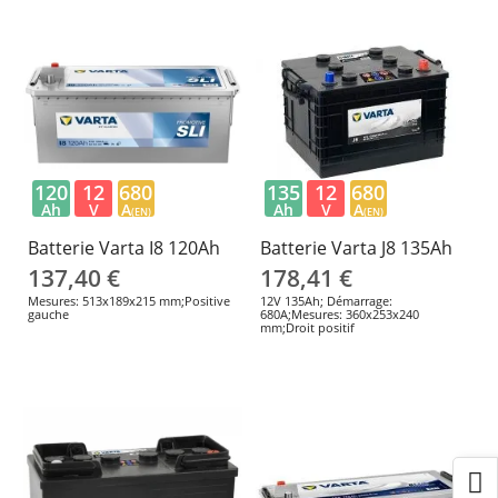
120
12
680
135
12
680
Ah
V
A
Ah
V
A
(EN)
(EN)
Batterie Varta I8 120Ah
Batterie Varta J8 135Ah
137,40 €
178,41 €
Mesures: 513x189x215 mm;Positive
12V 135Ah; Démarrage:
gauche
680A;Mesures: 360x253x240
mm;Droit positif