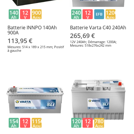
140
12
900
240
12
1200
EFB
Ah
V
A
Ah
V
A
(EN)
(EN)
Batterie INNPO 140Ah
Batterie Varta C40 240Ah
900A
265,69 €
113,95 €
12V 240Ah; Démarrage: 1200A;
Mesures: 518x276x242 mm
Mesures: 514 x 189 x 215 mm; Positif
à gauche
154
12
1150
120
12
780
Ah
V
A
Ah
V
A
(EN)
(EN)