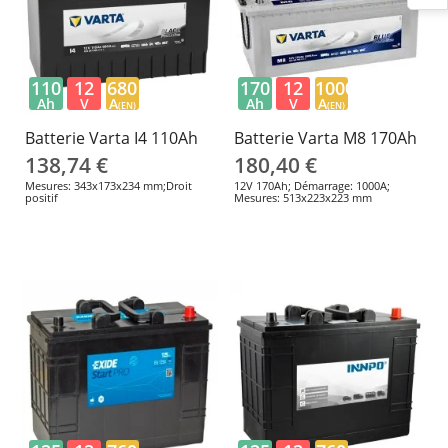
110
12
680
170
12
1000
Ah
V
A
Ah
V
A
(EN)
(EN)
Batterie Varta I4 110Ah
Batterie Varta M8 170Ah
138,74 €
180,40 €
Mesures: 343x173x234 mm;Droit
12V 170Ah; Démarrage: 1000A;
positif
Mesures: 513x223x223 mm