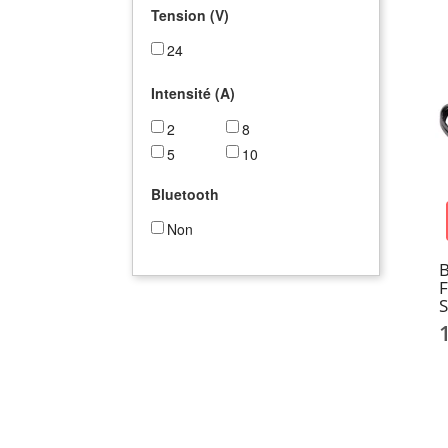
Tension (V)
24
Intensité (A)
2
8
5
10
Bluetooth
Non
B
F
S