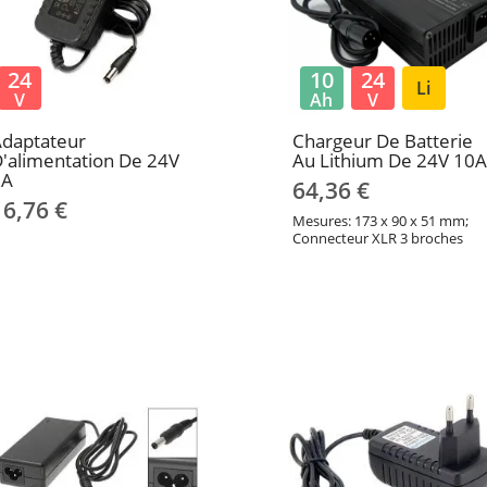
24
10
24
Li
V
Ah
V
Adaptateur
Chargeur De Batterie
'alimentation De 24V
Au Lithium De 24V 10A
2A
64,36 €
16,76 €
Mesures: 173 x 90 x 51 mm;
Connecteur XLR 3 broches