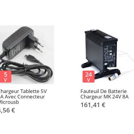
5
24
V
V
hargeur Tablette 5V
Fauteuil De Batterie
2A Avec Connecteur
Chargeur MK 24V 8A
Microusb
161,41 €
4,56 €