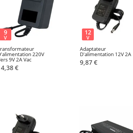
9
12
V
V
Transformateur
Adaptateur
'alimentation 220V
D'alimentation 12V 2A
ers 9V 2A Vac
9,87 €
14,38 €