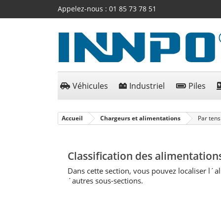
Appelez-nous :
01 85 73 78 51
Véhicules
Industriel
Piles
Accueil
Chargeurs et alimentations
Par tens
Classification des alimentation
Dans cette section, vous pouvez localiser l´a
´autres sous-sections.