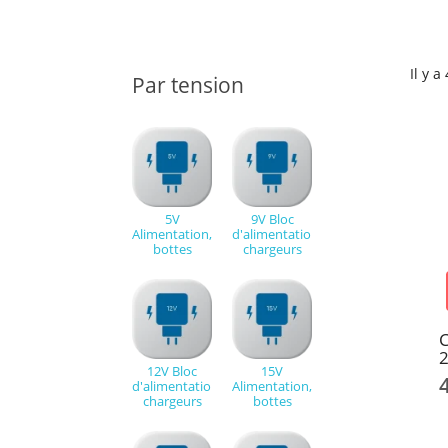
Il y a
Par tension
5V
9V Bloc
Alimentation,
d'alimentation,
bottes
chargeurs
C
12V Bloc
15V
d'alimentation,
Alimentation,
chargeurs
bottes