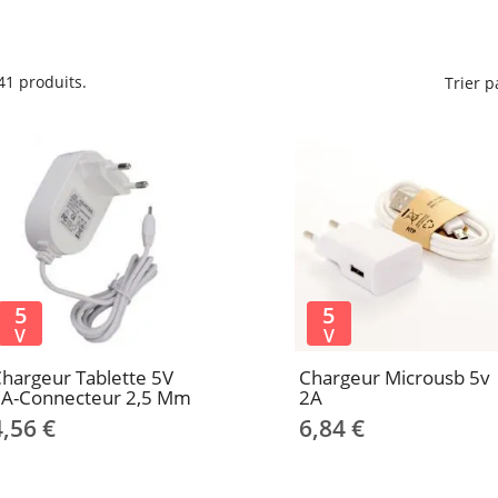
 41 produits.
Trier p
5
5
V
V
hargeur Tablette 5V
Chargeur Microusb 5v
2A-Connecteur 2,5 Mm
2A
4,56 €
6,84 €