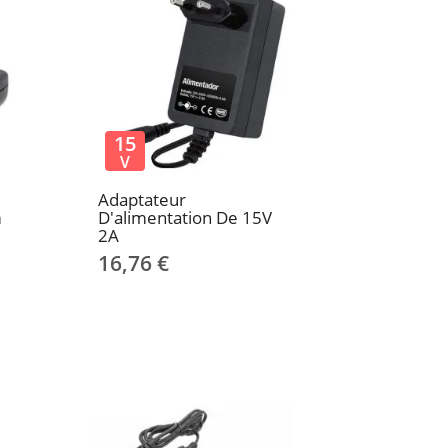
15
V
Adaptateur
m
D'alimentation De 15V
2A
16,76 €