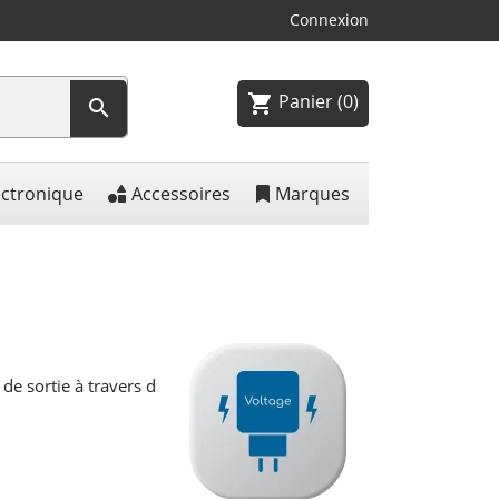
Connexion
Panier
(0)
shopping_cart

ectronique
Accessoires
Marques
de sortie à travers d