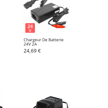
24
V
Chargeur De Batterie
24V 2A
24,69 €