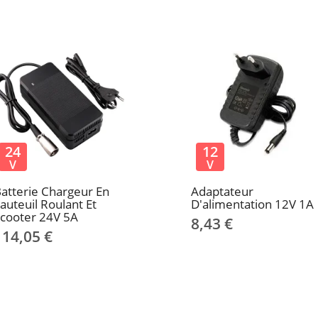
24
12
V
V
atterie Chargeur En
Adaptateur
auteuil Roulant Et
D'alimentation 12V 1A
cooter 24V 5A
8,43 €
114,05 €