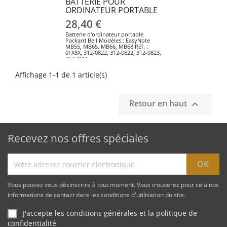
BATTERIE POUR
ORDINATEUR PORTABLE
28,40 €
Batterie d'ordinateur portable
Packard Bell Modèles : EasyNote
MB55, MB65, MB66, MB68 Réf. :
0FX8X, 312-0822, 312-0822, 312-0823,
312-9955
Affichage 1-1 de 1 article(s)
Retour en haut

Recevez nos offres spéciales
Vous pouvez vous désinscrire à tout moment. Vous trouverez pour cela nos
informations de contact dans les conditions d'utilisation du site.
J'accepte les conditions générales et la politique de
confidentialité