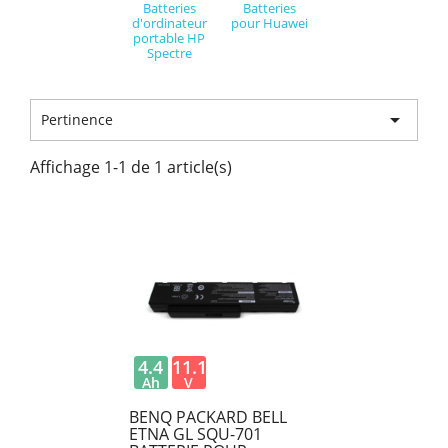
Batteries
Batteries
d'ordinateur
pour Huawei
portable HP
Spectre

Pertinence
Affichage 1-1 de 1 article(s)
4.4
11.1
Ah
V
BENQ PACKARD BELL
ETNA GL SQU-701