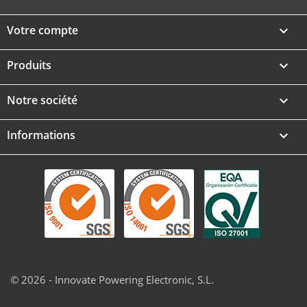
Votre compte

Produits

Notre société

Informations
keyboard_arrow_down
© 2026 - Innovate Powering Electronic, S.L.