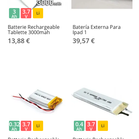
3
3.7
Li
Ah
V
Batterie Rechargeable
Batería Externa Para
Tablette 3000mah
Ipad 1
13,88 €
39,57 €
0.32
3.7
0.4
3.7
Li
Li
Ah
V
Ah
V