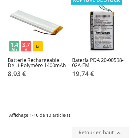
RUPTURE DE STOCK
1.4
3.7
Li
Ah
V
Batterie Rechargeable
Batería PDA 20-00598-
De Li-Polymère 1400mAh
02A-EM
8,93 €
19,74 €
Affichage 1-10 de 10 article(s)
Retour en haut
