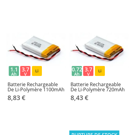
1.1
3.7
0.72
3.7
Li
Li
Ah
V
Ah
V
Batterie Rechargeable
Batterie Rechargeable
De Li-Polymère 1100mAh
De Li-Polymère 720mAh
8,83 €
8,43 €