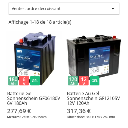

Ventes, ordre décroissant
Affichage 1-18 de 18 article(s)
180
6
120
12
GEL
GEL
Ah
V
Ah
V
Batterie Gel
Batterie Au Gel
Sonnenschein GF06180V
Sonnenschein GF12105V
6V 180Ah
12V 120Ah
277,69 €
317,36 €
Mesures : 246x192x275mm
Dimensions: 345 x 174 x 282 mm