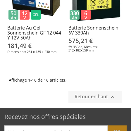
50
12
330
6
GEL
Ah
V
Ah
V
Batterie Au Gel
Batterie Sonnenschein
Sonnenschein GF 12 044
6V 330Ah
Y 12V 50Ah
575,21 €
181,49 €
6V 330Ah; Mesures:
312x182x359mm;
Dimensions: 261 x 135 x 230 mm
Affichage 1-18 de 18 article(s)
Retour en haut

Recevez nos offres spéciales