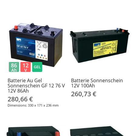
86
12
GEL
Ah
V
Batterie Au Gel
Batterie Sonnenschein
Sonnenschein GF 12 76 V
12V 100Ah
12V 86Ah
260,73 €
280,66 €
Dimensions: 330 x 171 x 236 mm