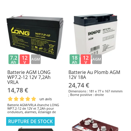
7.2
12
18
12
AGM
AGM
Ah
V
Ah
V
Batterie AGM LONG
Batterie Au Plomb AGM
WP7.2-12 12V 7,2Ah
12V 18A
VRLA
24,74 €
14,78 €
Dimensions : 181 x 77 x 167 mmmm
; Borne positive : droite
un avis
Batterie AGM/VRLA étanche LONG
WP7.2-12 de 12V et 7,2Ah pour
onduleurs, alarmes, éclairage de
secours et systèmes compatibles.
Dimensions : 151 × 65 × 94mm,
RUPTURE DE STOCK
hauteur totale 102mm ; borne
Faston F2. Vérifiez l'espace, la borne,
la polarité et le chargeur avant