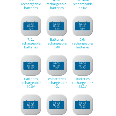
3 6v
4.8v-
batterie
rechargeable
rechargeable-
rechargeable
batteries
batteries
de 6v
7. 2v
Batteries
9.6v
rechargeables
rechargeables
rechargeables
batteries
8.4V
batteries
Batteries
les batteries
Batteries
rechargeables
rechargeables
rechargeables
10.8V
12v
13.2V