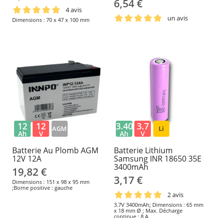
6,54 €
4 avis
un avis
Dimensions : 70 x 47 x 100 mm
12
12
3.40
3.7
AGM
Li
Ah
V
Ah
V
Batterie Au Plomb AGM
Batterie Lithium
12V 12A
Samsung INR 18650 35E
3400mAh
19,82 €
3,17 €
Dimensions : 151 x 98 x 95 mm
;Borne positive : gauche
2 avis
3.7V 3400mAh; Dimensions : 65 mm
x 18 mm Ø ; Max. Décharge
continue : 8 A