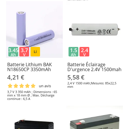
3.45
3.7
1.5
2.4
Li
Ah
V
Ah
V
Batterie Lithium BAK
Batterie Éclairage
N18650CP 3350mAh
D'urgence 2.4V 1500mah
4,21 €
5,58 €
2,4 V 1500 mAh;Mesures: 85x22,5
un avis
mm
3,7 V 3 350 mAh ; Dimensions : 65
mm x 18 mm Ø ; Max. Décharge
continue : 6,5 A