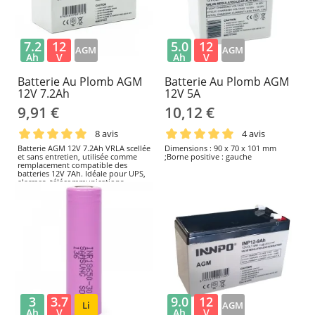
7.2
12
5.0
12
AGM
AGM
Ah
V
Ah
V
Batterie Au Plomb AGM
Batterie Au Plomb AGM
12V 7.2Ah
12V 5A
9,91 €
10,12 €
8 avis
4 avis
Batterie AGM 12V 7.2Ah VRLA scellée
Dimensions : 90 x 70 x 101 mm
et sans entretien, utilisée comme
;Borne positive : gauche
remplacement compatible des
batteries 12V 7Ah. Idéale pour UPS,
alarmes, télécommunications,
éclairage de secours et backup
énergétique.
3
3.7
9.0
12
Li
AGM
Ah
V
Ah
V