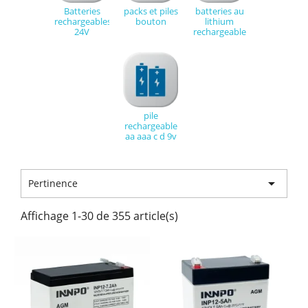
Batteries
packs et piles
batteries au
rechargeables
bouton
lithium
24V
rechargeable
pile
rechargeable
aa aaa c d 9v

Pertinence
Affichage 1-30 de 355 article(s)