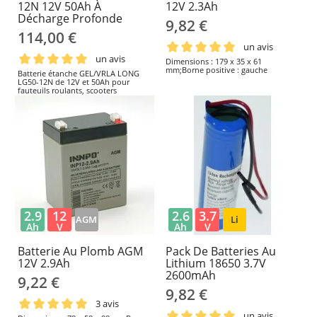
12N 12V 50Ah À
12V 2.3Ah
Décharge Profonde
9,82 €
114,00 €
un avis
un avis
Dimensions : 179 x 35 x 61
mm;Borne positive : gauche
Batterie étanche GEL/VRLA LONG
LG50-12N de 12V et 50Ah pour
fauteuils roulants, scooters
électriques, mobilité, secours et
systèmes compatibles. Dimensions :
198 × 166 × 171 mm ; positif à droite
; borne F8 avec vis M6. Vérifiez
l'espace, la connexion, la polarité et
le chargeur avant remplacement.
2.9
12
2.6
3.7
AGM
Li
Ah
V
Ah
V
Batterie Au Plomb AGM
Pack De Batteries Au
12V 2.9Ah
Lithium 18650 3.7V
2600mAh
9,22 €
9,82 €
3 avis
un avis