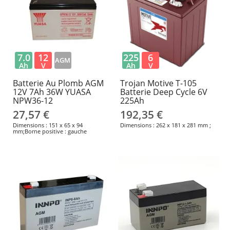
remplacement.
7.0
12
225
6
AGM
Ah
V
Ah
V
Batterie Au Plomb AGM
Trojan Motive T-105
12V 7Ah 36W YUASA
Batterie Deep Cycle 6V
NPW36-12
225Ah
27,57 €
192,35 €
Dimensions : 151 x 65 x 94
Dimensions : 262 x 181 x 281 mm ;
mm;Borne positive : gauche