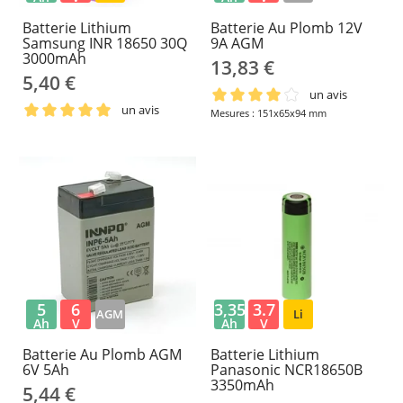
Batterie Lithium
Batterie Au Plomb 12V
Samsung INR 18650 30Q
9A AGM
3000mAh
13,83 €
5,40 €
un avis
un avis
Mesures : 151x65x94 mm
5
6
3,35
3.7
AGM
Li
Ah
V
Ah
V
Batterie Au Plomb AGM
Batterie Lithium
6V 5Ah
Panasonic NCR18650B
3350mAh
5,44 €