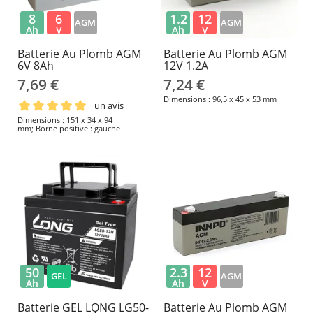
8
6
1.2
12
AGM
AGM
Ah
V
Ah
V
Batterie Au Plomb AGM
Batterie Au Plomb AGM
6V 8Ah
12V 1.2A
7,69 €
7,24 €
Dimensions : 96,5 x 45 x 53 mm
un avis
Dimensions : 151 x 34 x 94
mm; Borne positive : gauche
50
2.3
12
GEL
AGM
Ah
Ah
V
Batterie GEL LONG LG50-
Batterie Au Plomb AGM