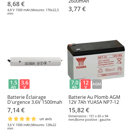
2600mAh
8,68 €
3,77 €
4,8 V 1500 mAh;Mesures: 170x22,5
mm
1.5
3.6
7.0
12
AGM
Ah
V
Ah
V
Batterie Éclairage
Batterie Au Plomb AGM
D'urgence 3.6V 1500mah
12V 7Ah YUASA NP7-12
7,14 €
15,82 €
Dimensions : 151 x 65 x 94
un avis
mm;Borne positive : gauche
3,6 V 1500 mAh;Mesures: 128x22
mm