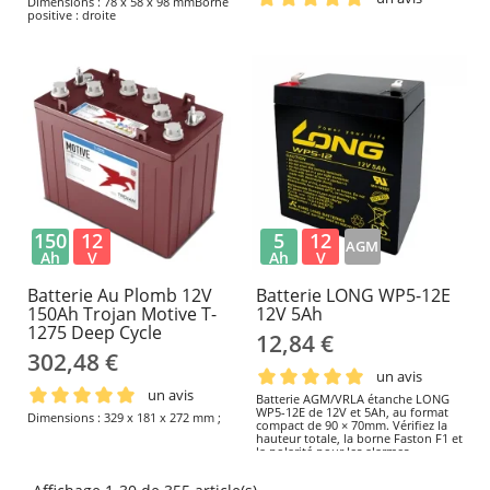
Dimensions : 78 x 58 x 98 mmBorne
positive : droite
150
12
5
12
AGM
Ah
V
Ah
V
Batterie Au Plomb 12V
Batterie LONG WP5-12E
150Ah Trojan Motive T-
12V 5Ah
1275 Deep Cycle
12,84 €
302,48 €
un avis
un avis
Batterie AGM/VRLA étanche LONG
WP5-12E de 12V et 5Ah, au format
Dimensions : 329 x 181 x 272 mm ;
compact de 90 × 70mm. Vérifiez la
hauteur totale, la borne Faston F1 et
la polarité pour les alarmes,
l’éclairage de secours, les petits
onduleurs et les équipements de