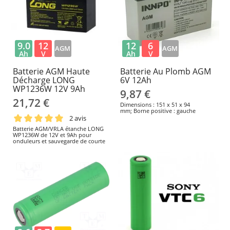
9.0
12
12
6
AGM
AGM
Ah
V
Ah
V
Batterie AGM Haute
Batterie Au Plomb AGM
Décharge LONG
6V 12Ah
WP1236W 12V 9Ah
9,87 €
21,72 €
Dimensions : 151 x 51 x 94
mm; Borne positive : gauche
2 avis
Batterie AGM/VRLA étanche LONG
WP1236W de 12V et 9Ah pour
onduleurs et sauvegarde de courte
durée compatibles. Puissance haute
décharge : 36W par cellule pendant
15 minutes ; dimensions hors tout :
151 × 65 × 102mm.