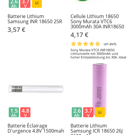
2.6
3.7
Li
Ah
V
Batterie Lithium
Cellule Lithium 18650
Samsung INR 18650 25R
Sony Murata VTC6
3000mAh 30A INR18650
3,57 €
4,17 €
un avis
Sony Murata VTC6 INR18650
Lithiumzelle mit 3000mAh und
hoher Entladeleistung bis 30A. Ideal
für Elektromobilität,
Elektrowerkzeuge, Vaping,
Powerbanks und Hochleistungs-
Batteriepacks.
1.5
4.8
2.6
3.7
Li
Ah
V
Ah
V
Batterie Éclairage
Batterie Lithium
D'urgence 4.8V 1500mah
Samsung ICR 18650 26J