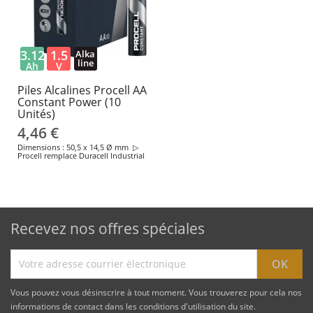
3.12
1.5
Alka
line
Ah
V
Piles Alcalines Procell AA
Constant Power (10
Unités)
4,46 €
Dimensions : 50,5 x 14,5 Ø mm ▷
Procell remplace Duracell Industrial
Recevez nos offres spéciales
Vous pouvez vous désinscrire à tout moment. Vous trouverez pour cela nos
informations de contact dans les conditions d'utilisation du site.