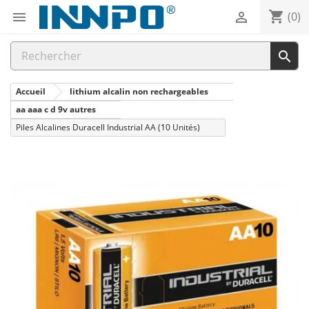
shopping_cart


(0)

Accueil
lithium alcalin non rechargeables
aa aaa c d 9v autres
Piles Alcalines Duracell Industrial AA (10 Unités)