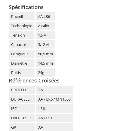
Spécifications
Procell
AA LR6
Technologie
Alcalin
Tension
1,5 V
Capacité
3,12 Ah
Longueur
50,5 mm
Diamètre
14,5 mm
Poids
24g
Références Croisées
PROCELL
AA
DURACELL
AA / LR6 / MN1500
IEC
LR6
ENERGIZER
AA / E91
GP
AA