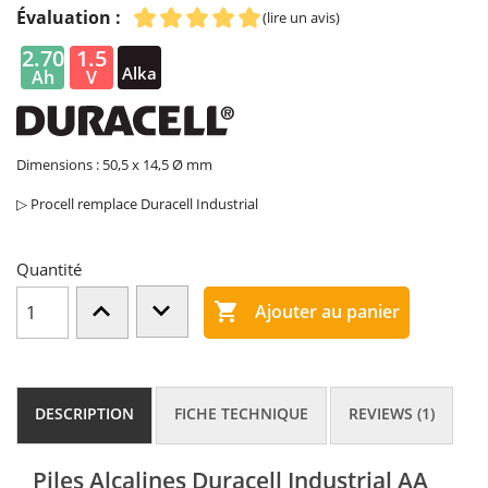
Évaluation :
(lire un avis)
2.70
1.5
Alka
Ah
V
line
Dimensions : 50,5 x 14,5 Ø mm
▷ Procell remplace Duracell Industrial
Quantité

Ajouter au panier
DESCRIPTION
FICHE TECHNIQUE
REVIEWS (1)
Piles Alcalines Duracell Industrial AA