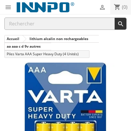
shopping_cart


(0)

Accueil
lithium alcalin non rechargeables
aa aaa c d 9v autres
Piles Varta AAA Super Heavy Duty (4 Unités)