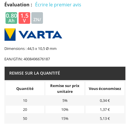
Évaluation :
Écrire le premier avis
0.80
1.5
ZN/
Ah
V
CA
Dimensions : 44,5 x 10,5 Ø mm
EAN/GTIN:
4008496676187
REMISE SUR LA QUANTITÉ
Remise sur prix
Quantité
Vous économisez
unitaire
10
5%
0,34 €
20
10%
1,37 €
50
15%
5,13 €