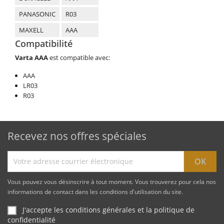
PANASONIC
R03
MAXELL
AAA
Compatibilité
Varta AAA
est compatible avec:
AAA
LR03
R03
Recevez nos offres spéciales
Vous pouvez vous désinscrire à tout moment. Vous trouverez pour cela nos
informations de contact dans les conditions d'utilisation du site.
J'accepte les conditions générales et la politique de
confidentialité