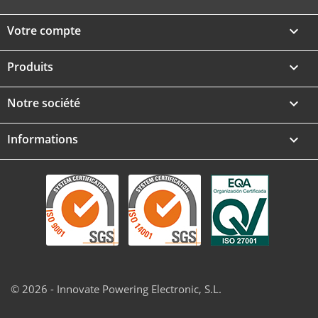
Votre compte

Produits

Notre société

Informations
keyboard_arrow_down
© 2026 - Innovate Powering Electronic, S.L.