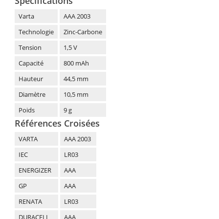
Spécifications
Varta
AAA 2003
Technologie
Zinc-Carbone
Tension
1,5 V
Capacité
800 mAh
Hauteur
44,5 mm
Diamètre
10,5 mm
Poids
9 g
Références Croisées
VARTA
AAA 2003
IEC
LR03
ENERGIZER
AAA
GP
AAA
RENATA
LR03
DURACELL
AAA