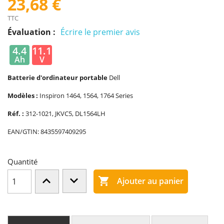
23,68 €
TTC
Évaluation :
Écrire le premier avis
4.4
11.1
Ah
V
Batterie d'ordinateur portable
Dell
Modèles :
Inspiron 1464, 1564, 1764 Series
Réf. :
312-1021, JKVC5, DL1564LH
EAN/GTIN:
8435597409295
Quantité

Ajouter au panier