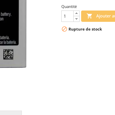
Quantité

Ajouter a

Rupture de stock