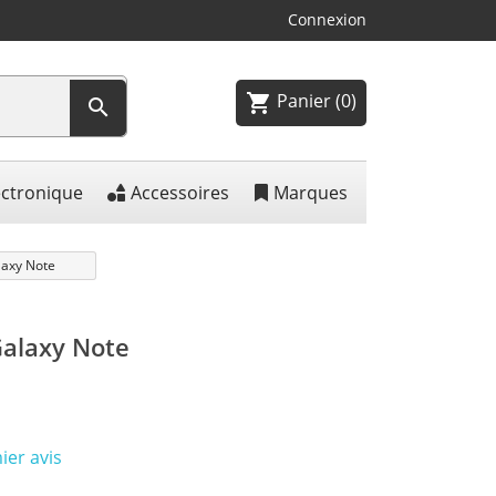
Connexion
Panier
(0)
shopping_cart

ectronique
Accessoires
Marques
laxy Note
Galaxy Note
ier avis