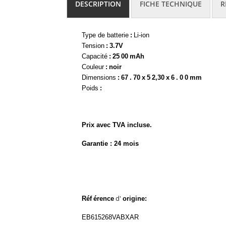
DESCRIPTION
FICHE TECHNIQUE
R
Type de batterie
:
Li-ion
Tension
:
3.7V
Capacité
:
25
00
mAh
Couleur
:
noir
Dimensions
:
67
.
70
x
5
2,30
x
6
.
0
0
mm
Poids
:
Prix avec TVA incluse.
Garantie : 24 mois
d'
Réf
érence
origine:
EB615268VABXAR