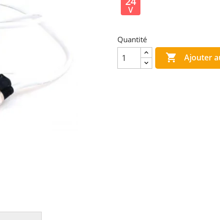
24
V
Quantité

Ajouter a