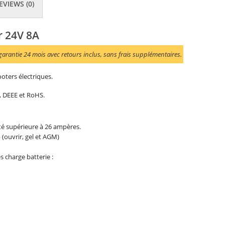
EVIEWS (0)
r 24V 8A
arantie 24 mois avec retours inclus, sans frais supplémentaires.
ooters électriques.
, DEEE et RoHS.
é supérieure à 26 ampères.
(ouvrir, gel et AGM)
s charge batterie :