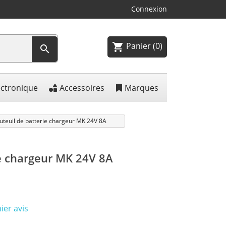
Connexion
Panier
(0)
shopping_cart

ectronique
Accessoires
Marques
uteuil de batterie chargeur MK 24V 8A
ie chargeur MK 24V 8A
ier avis