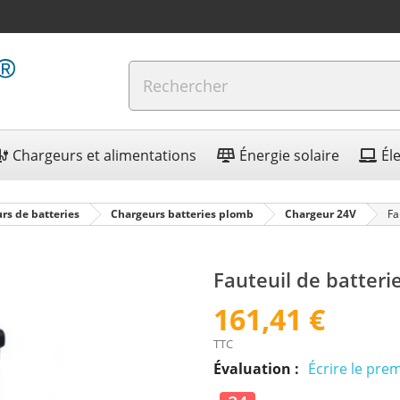
Chargeurs et alimentations
Énergie solaire
Él
rs de batteries
Chargeurs batteries plomb
Chargeur 24V
Fa
Fauteuil de batter
161,41 €
TTC
Évaluation :
Écrire le prem