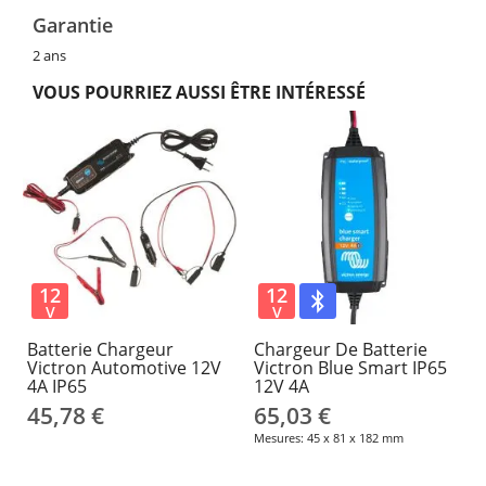
Garantie
2 ans
VOUS POURRIEZ AUSSI ÊTRE INTÉRESSÉ
12
12
V
V
Batterie Chargeur
Chargeur De Batterie
Victron Automotive 12V
Victron Blue Smart IP65
4A IP65
12V 4A
45,78 €
65,03 €
Mesures: 45 x 81 x 182 mm