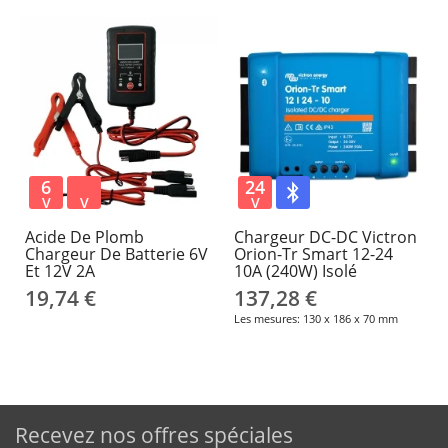
6
24
V
V
V
Acide De Plomb
Chargeur DC-DC Victron
Chargeur De Batterie 6V
Orion-Tr Smart 12-24
Et 12V 2A
10A (240W) Isolé
19,74 €
137,28 €
Les mesures: 130 x 186 x 70 mm
Recevez nos offres spéciales