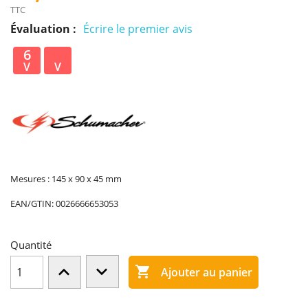
TTC
Évaluation :
Écrire le premier avis
6
V
V
Mesures : 145 x 90 x 45 mm
EAN/GTIN:
0026666653053
Quantité

Ajouter au panier