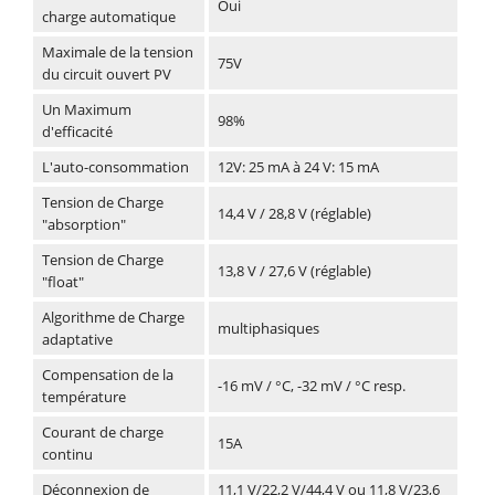
Oui
charge automatique
Maximale de la tension
75V
du circuit ouvert PV
Un Maximum
98%
d'efficacité
L'auto-consommation
12V: 25 mA à 24 V: 15 mA
Tension de Charge
14,4 V / 28,8 V (réglable)
"absorption"
Tension de Charge
13,8 V / 27,6 V (réglable)
"float"
Algorithme de Charge
multiphasiques
adaptative
Compensation de la
-16 mV / °C, -32 mV / °C resp.
température
Courant de charge
15A
continu
Déconnexion de
11,1 V/22,2 V/44,4 V ou 11,8 V/23,6