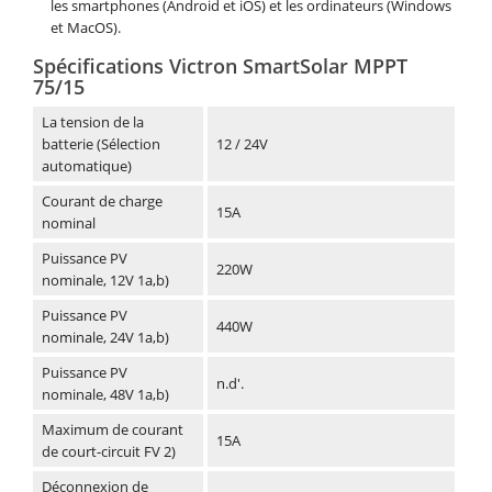
les smartphones (Android et iOS) et les ordinateurs (Windows
et MacOS).
Spécifications Victron SmartSolar MPPT
75/15
La tension de la
batterie (Sélection
12 / 24V
automatique)
Courant de charge
15A
nominal
Puissance PV
220W
nominale, 12V 1a,b)
Puissance PV
440W
nominale, 24V 1a,b)
Puissance PV
n.d'.
nominale, 48V 1a,b)
Maximum de courant
15A
de court-circuit FV 2)
Déconnexion de