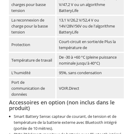
charges pour basse
V/47,2 V ou un algorithme
tension
BatteryLife
La reconnexion de
13,1 V/26,2 V/52,4 V ou
charge pour la basse
14V/28V/56V ou de l'algorithme
tension
BatteryLife
Court-circuit en sortie/de Plus la
Protection
température de
De -30 à +60 °C (pleine puissance
Température de travail
nominale jusqu'à 40°C)
L'humidité
95%, sans condensation
Port de
communication de
VOIR.Direct
données
Accessoires en option (non inclus dans le
produit)
Smart Battery Sense: capteur de courant, de tension et de
température de la batterie externe avec Bluetooth intégré
(portée de 10 mètres).