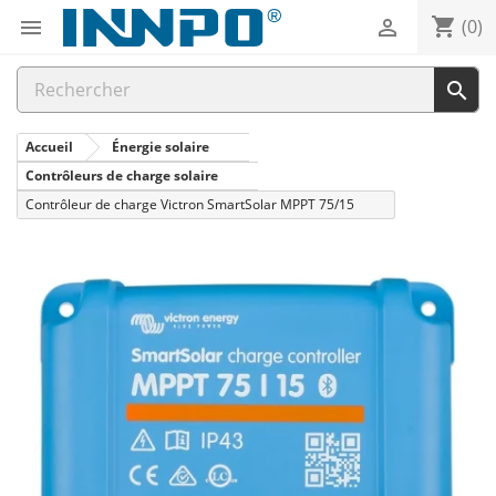
shopping_cart


(0)

Accueil
Énergie solaire
Contrôleurs de charge solaire
Contrôleur de charge Victron SmartSolar MPPT 75/15