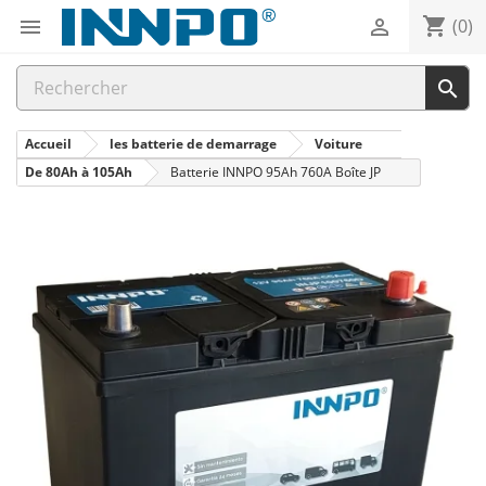
shopping_cart


(0)

Accueil
les batterie de demarrage
Voiture
De 80Ah à 105Ah
Batterie INNPO 95Ah 760A Boîte JP