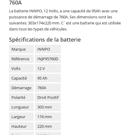
760A
La batterie INNPO, 12 Volts, a une capacité de 95Ah avec une
puissance de démarrage de 760A. Ses dimensions sont les
suivantes: 303x174x220 mm. C´est une batterie qui est utilisée
dans tous les types de véhicules.
Spécifications de la batterie
Marque
INNPO
Référence
INJP95760D
Volts
12 V
Capacité
95 Ah
Démarrage
760A
Polarité
Droit Positif
Longueur
303 mm
Largeur
174 mm
Hauteur
220 mm