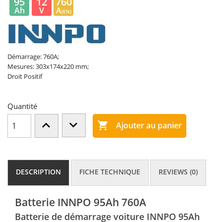
95
12
760
Ah
V
A
(EN)
Démarrage: 760A;
Mesures: 303x174x220 mm;
Droit Positif
Quantité

Ajouter au panier
DESCRIPTION
FICHE TECHNIQUE
REVIEWS (0)
Batterie INNPO 95Ah 760A
Batterie de démarrage voiture INNPO 95Ah