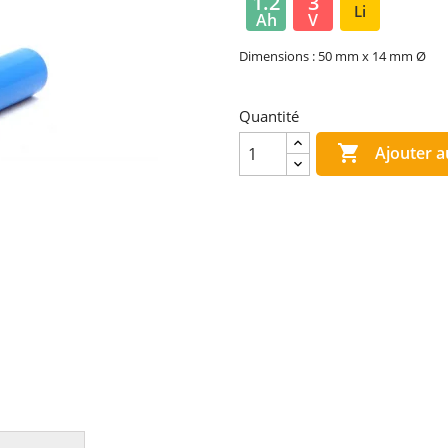
1.2
3
Li
Ah
V
Dimensions : 50 mm x 14 mm Ø
Quantité

Ajouter a