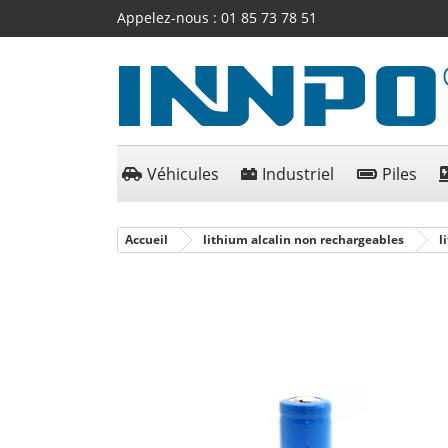
Appelez-nous :
01 85 73 78 51
Véhicules
Industriel
Piles
Accueil
lithium alcalin non rechargeables
l