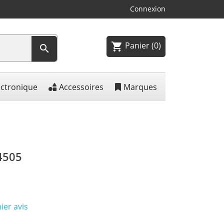
Connexion
Panier
(0)
shopping_cart

ectronique
Accessoires
Marques
4505
ier avis