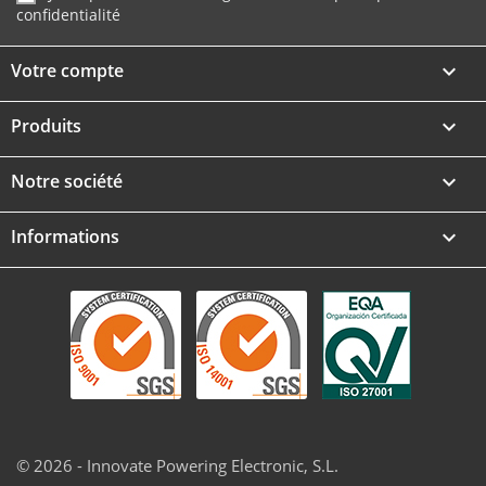
confidentialité
Votre compte

Produits

Notre société

Informations
keyboard_arrow_down
© 2026 - Innovate Powering Electronic, S.L.