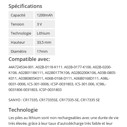
Spécifications
Capacité
1200mAh
Tension
3 V
Technologie
Lithium
Hauteur
33,5 mm
Diamètre
17mm
Compatible avec:
44A724534-001. A02B-0118-K111. A02B-0177-K106. A02B-0200-
K106. A02B0118K111, A02B0177K106, A02B0200K106, A03B-0805-
K011, A03B0805K011, A06B-0168-D111, A06B0168D111, A98L-
0031-0006, ICS-301-0006, ICSP-0031803, ICS-301.006, IC98L-
0031806 0031803, ICSP-0031803
SANYO : CR17335, CR17335SE, CR17335-SE, CR17335 SE
Technologie
Les piles au lithium sont non rechargeables avec une durée de vie
très élevée, grâce à leur taux d'autodécharge très faible et leur