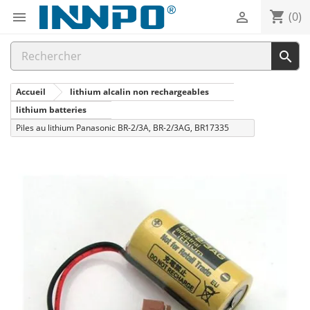
shopping_cart


(0)

Accueil
lithium alcalin non rechargeables
lithium batteries
Piles au lithium Panasonic BR-2/3A, BR-2/3AG, BR17335