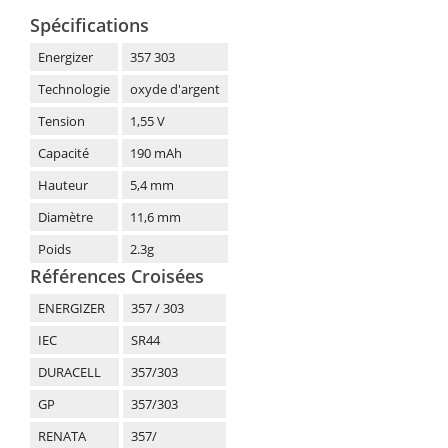
Spécifications
Energizer
357 303
Technologie
oxyde d'argent
Tension
1,55 V
Capacité
190 mAh
Hauteur
5,4 mm
Diamètre
11,6 mm
Poids
2.3g
Références Croisées
ENERGIZER
357 / 303
IEC
SR44
DURACELL
357/303
GP
357/303
RENATA
357/