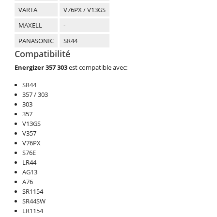
VARTA
V76PX / V13GS
MAXELL
-
PANASONIC
SR44
Compatibilité
Energizer
357 303
est compatible avec:
SR44
357 / 303
303
357
V13GS
V357
V76PX
S76E
LR44
AG13
A76
SR1154
SR44SW
LR1154