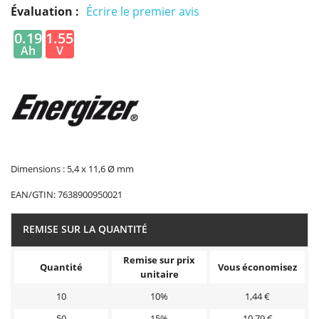
Évaluation :
Écrire le premier avis
0.19
1.55
Ah
V
Dimensions : 5,4 x 11,6 Ø mm
EAN/GTIN:
7638900950021
REMISE SUR LA QUANTITÉ
Remise sur prix
Quantité
Vous économisez
unitaire
10
10%
1,44 €
50
15%
10,79 €