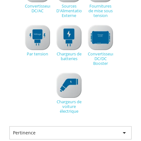
Convertisseurs
Sources
Fournitures
DC/AC
D'Alimentation
de mise sous
Externe
tension
Par tension
Chargeurs de
Convertisseur
batteries
DC/DC
Booster
Chargeurs de
voiture
électrique

Pertinence