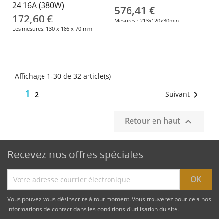
24 16A (380W)
576,41 €
172,60 €
Mesures : 213x120x30mm
Les mesures: 130 x 186 x 70 mm
Affichage 1-30 de 32 article(s)
1

Suivant
2
Retour en haut

Recevez nos offres spéciales
Vous pouvez vous désinscrire à tout moment. Vous trouverez pour cela nos
informations de contact dans les conditions d'utilisation du site.