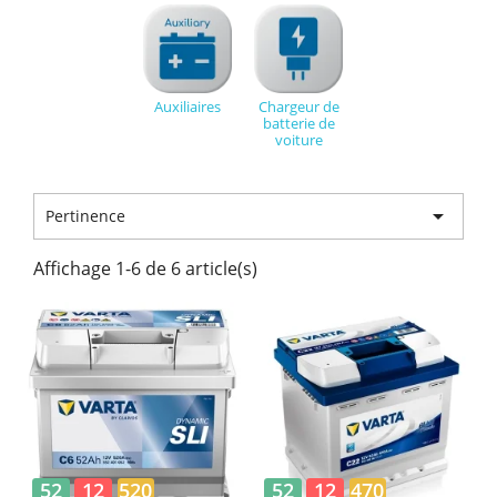
Auxiliaires
Chargeur de
batterie de
voiture

Pertinence
Affichage 1-6 de 6 article(s)
52
12
520
52
12
470