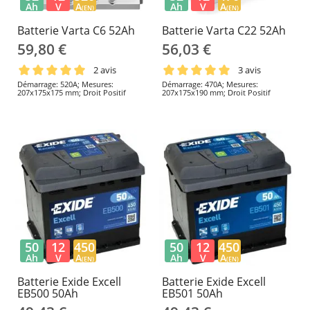
Ah
V
A
Ah
V
A
(EN)
(EN)
Batterie Varta C6 52Ah
Batterie Varta C22 52Ah
59,80 €
56,03 €
2 avis
3 avis
Démarrage: 520A; Mesures:
Démarrage: 470A; Mesures:
207x175x175 mm; Droit Positif
207x175x190 mm; Droit Positif
50
12
450
50
12
450
Ah
V
A
Ah
V
A
(EN)
(EN)
Batterie Exide Excell
Batterie Exide Excell
EB500 50Ah
EB501 50Ah