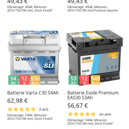
49,43 €
49,43 €
Démarrage: 450A; Mesures:
Démarrage: 450A; Mesures:
207x175x190 mm; Droit Positif
207x175x190 mm;Positive Gauche
54
12
530
53
12
540
Ah
V
A
Ah
V
A
(EN)
(EN)
Batterie Varta C30 54Ah
Batterie Exide Premium
EA530 53Ah
62,98 €
56,67 €
3 avis
un avis
Démarrage: 530A; Mesures:
207x175x190 mm; Droit Positif
Démarrage: 540A; Mesures:
207x175x190 mm; Droit Positif