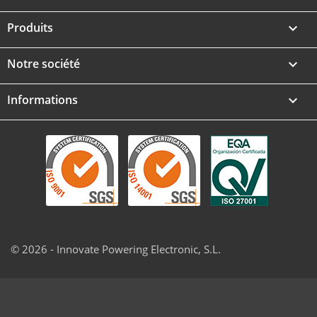
Produits

Notre société

Informations
keyboard_arrow_down
© 2026 - Innovate Powering Electronic, S.L.