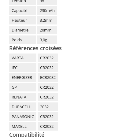
Tension
3V
Capacité
230mAh
Hauteur
3,2mm
Diamètre
20mm
Poids
3,0g
Références croisées
VARTA
CR2032
IEC
CR2032
ENERGIZER
ECR2032
GP
CR2032
RENATA
CR2032
DURACELL
2032
PANASONIC
CR2032
MAXELL
CR2032
Compatibilité