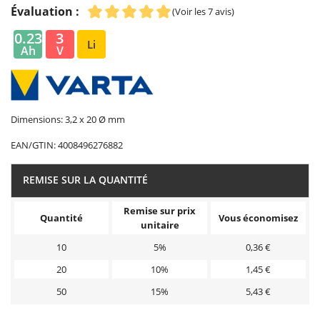
Évaluation :
(Voir les 7 avis)
0.23
3
Li
Ah
V
Dimensions: 3,2 x 20 Ø mm
EAN/GTIN:
4008496276882
REMISE SUR LA QUANTITÉ
Remise sur prix
Quantité
Vous économisez
unitaire
10
5%
0,36 €
20
10%
1,45 €
50
15%
5,43 €