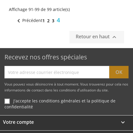
Bluetooth intégré, communication
VE.Direct, détection automatique du
Affichage 91-99 de 99 article(s)
moteur en marche et rendement
jusqu’à 98,5 %. Idéal pour les vans
aménagés, camping-cars, bateaux et
4

Précédent
véhicules professionnels.
1
2
3
Retour en haut

Recevez nos offres spéciales
Vous pouvez vous désinscrire à tout moment. Vous trouverez pour cela nos
informations de contact dans les conditions d'utilisation du site.
J'accepte les conditions générales et la politique de
confidentialité
Votre compte
