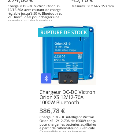
Chargeur DC-DC Victron Orion XS
Mesures: 38 x 64 x 153 mm
12/12-50A avec courant de charge
réglable jusqu’à 50 A, Bluetooth et
VE.Direct. Idéal pour charger une
batterie auxiliaire à partir de
l’alternateur.
RUPTURE DE STOCK
Chargeur DC-DC Victron
Orion XS 12/12-70A
1000W Bluetooth
386,78 €
Chargeur DC-DC intelligent Victron
Orion XS 12/12-70A de 1000W conçu
pour charger les batteries auxiliaires
à partir de l’alternateur du véhicule.
Compatible avec les batteries
LiFePO4, AGM, GEL et plomb-acide.